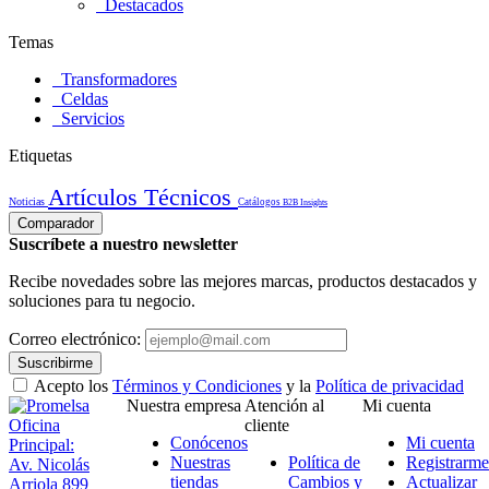
Destacados
Temas
Transformadores
Celdas
Servicios
Etiquetas
Artículos Técnicos
Noticias
Catálogos
B2B Insights
Comparador
Suscríbete a nuestro newsletter
Recibe novedades sobre las mejores marcas, productos destacados y
soluciones para tu negocio.
Correo electrónico:
Suscribirme
Acepto los
Términos y Condiciones
y la
Política de privacidad
Nuestra empresa
Atención al
Mi cuenta
Oficina
cliente
Conócenos
Mi cuenta
Principal:
Nuestras
Política de
Registrarme
Av. Nicolás
tiendas
Cambios y
Actualizar
Arriola 899