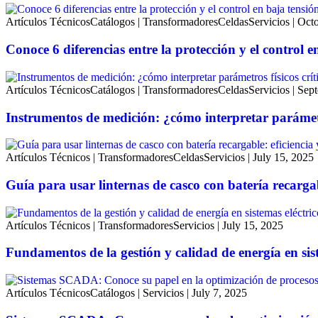
Artículos Técnicos
Catálogos
|
Transformadores
Celdas
Servicios
|
Octo
Conoce 6 diferencias entre la protección y el control e
Artículos Técnicos
Catálogos
|
Transformadores
Celdas
Servicios
|
Sept
Instrumentos de medición: ¿cómo interpretar parámetro
Artículos Técnicos
|
Transformadores
Celdas
Servicios
|
July 15, 2025
Guía para usar linternas de casco con batería recargab
Artículos Técnicos
|
Transformadores
Servicios
|
July 15, 2025
Fundamentos de la gestión y calidad de energía en sist
Artículos Técnicos
Catálogos
|
Servicios
|
July 7, 2025