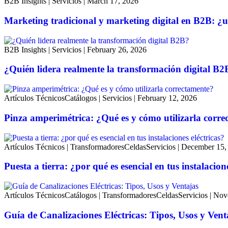
B2B Insights
|
Servicios
|
March 17, 2026
Marketing tradicional y marketing digital en B2B: ¿u
B2B Insights
|
Servicios
|
February 26, 2026
¿Quién lidera realmente la transformación digital B2
Artículos Técnicos
Catálogos
|
Servicios
|
February 12, 2026
Pinza amperimétrica: ¿Qué es y cómo utilizarla corr
Artículos Técnicos
|
Transformadores
Celdas
Servicios
|
December 15,
Puesta a tierra: ¿por qué es esencial en tus instalacione
Artículos Técnicos
Catálogos
|
Transformadores
Celdas
Servicios
|
Nov
Guía de Canalizaciones Eléctricas: Tipos, Usos y Vent