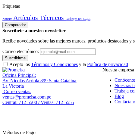
Etiquetas
Artículos Técnicos
Noticias
Catálogos
B2B Insights
Comparador
Suscríbete a nuestro newsletter
Recibe novedades sobre las mejores marcas, productos destacados y s
Correo electrónico:
Suscribirme
Acepto los
Términos y Condiciones
y la
Política de privacidad
Nuestra empresa
Oficina Principal:
Conóceno
Av. Nicolás Arriola 899 Santa Catalina,
Nuestras t
La Victoria
Trabaja co
Correo ventas:
Blog
ventas@promelsa.com.pe
Contáctan
Central: 712-5500 / Ventas: 712-5555
Métodos de Pago