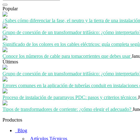
Popular
¿Sabes cómo diferenciar la fase, el neutro y la tierra de una instalación
Grupo de conexión de un transformador trifásico: ¿cómo interpretarlo
Significado de los colores en los cables eléctricos: guía completa seg
Conoce los números de cable para tomacorrientes que debes usar
Jan
Últimos
Grupo de conexión de un transformador trifásico: ¿cómo interpretarlo
Errores comunes en la aplicación de tuberías conduit en instalaciones 
Proceso de instalación de pararrayos PDC: pasos y criterios técnicos
J
Tipos de transformadores de corriente: ¿cómo elegir el adecuado?
Jun
Productos
Blog
Artículos Técnicos