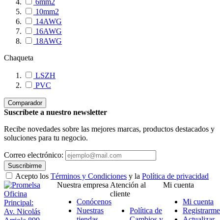
6mm2
10mm2
14AWG
16AWG
18AWG
Chaqueta
LSZH
PVC
Comparador
Suscríbete a nuestro newsletter
Recibe novedades sobre las mejores marcas, productos destacados y
soluciones para tu negocio.
Correo electrónico:
Suscribirme
Acepto los
Términos y Condiciones
y la
Política de privacidad
Nuestra empresa
Atención al
Mi cuenta
Oficina
cliente
Conócenos
Mi cuenta
Principal:
Nuestras
Política de
Registrarme
Av. Nicolás
tiendas
Cambios y
Actualizar