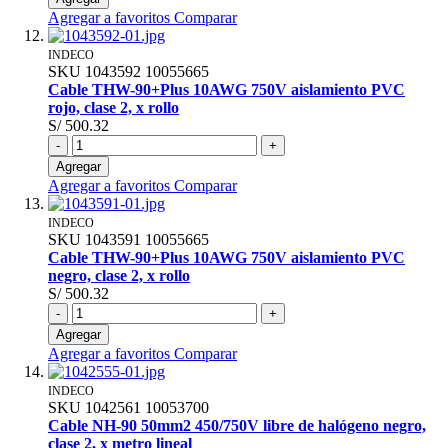
Agregar a favoritos
Comparar
INDECO
SKU
1043592
10055665
Cable THW-90+Plus 10AWG 750V aislamiento PVC
rojo, clase 2, x rollo
S/ 500.32
-
+
Agregar
Agregar a favoritos
Comparar
INDECO
SKU
1043591
10055665
Cable THW-90+Plus 10AWG 750V aislamiento PVC
negro, clase 2, x rollo
S/ 500.32
-
+
Agregar
Agregar a favoritos
Comparar
INDECO
SKU
1042561
10053700
Cable NH-90 50mm2 450/750V libre de halógeno negro,
clase 2, x metro lineal