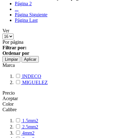
Página
2
...
Página
Siguiente
Página
Last
Ver
Por página
Filtrar por:
Ordenar por
Limpiar
Aplicar
Marca
INDECO
MIGUELEZ
Precio
Aceptar
Color
Calibre
1.5mm2
2.5mm2
4mm2