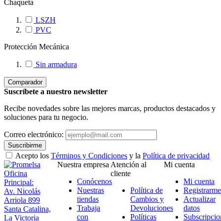
Chaqueta
LSZH
PVC
Protección Mecánica
Sin armadura
Comparador
Suscríbete a nuestro newsletter
Recibe novedades sobre las mejores marcas, productos destacados y
soluciones para tu negocio.
Correo electrónico:
Suscribirme
Acepto los
Términos y Condiciones
y la
Política de privacidad
Nuestra empresa
Atención al
Mi cuenta
Oficina
cliente
Conócenos
Mi cuenta
Principal:
Nuestras
Política de
Registrarme
Av. Nicolás
tiendas
Cambios y
Actualizar
Arriola 899
Trabaja
Devoluciones
datos
Santa Catalina,
con
Políticas
Subscripcio
La Victoria