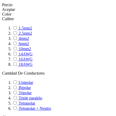
Precio
Aceptar
Color
Calibre
1.5mm2
2.5mm2
4mm2
6mm2
10mm2
14AWG
16AWG
18AWG
Cantidad De Conductores
Unipolar
Bipolar
Tripolar
Triple paralelo
Tetrapolar
Tetrapolar + Neutro