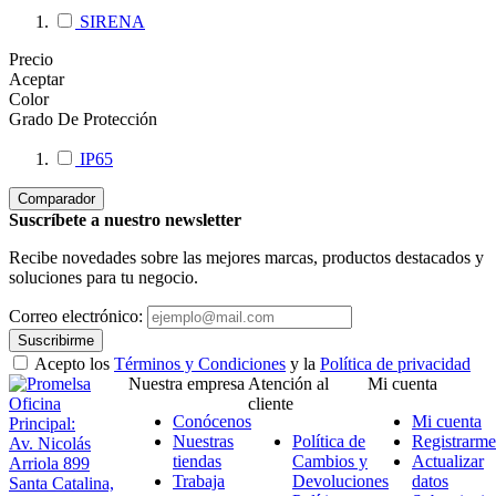
SIRENA
Precio
Aceptar
Color
Grado De Protección
IP65
Comparador
Suscríbete a nuestro newsletter
Recibe novedades sobre las mejores marcas, productos destacados y
soluciones para tu negocio.
Correo electrónico:
Suscribirme
Acepto los
Términos y Condiciones
y la
Política de privacidad
Nuestra empresa
Atención al
Mi cuenta
Oficina
cliente
Conócenos
Mi cuenta
Principal:
Nuestras
Política de
Registrarme
Av. Nicolás
tiendas
Cambios y
Actualizar
Arriola 899
Trabaja
Devoluciones
datos
Santa Catalina,