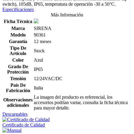
switch), 105dB, IP65, temperatura de operación -30 a 50°C.
Especificaciones
Más Información
Ficha Técnica
Marca
SIRENA
Modelo
90361
Garantía
12 meses
Tipo De
Stock
Artículo
Color
Azul
Grado De
IP65
Protección
Tensión
12/24VAC/DC
País De
Italia
Fabricación
La imagen del producto es referencial, los
Observaciones
accesorios podrían variar, consulta la ficha técnica
adicionales
para mayor detalle.
Descargables
Certificado de Calidad