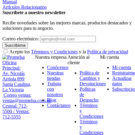
Manual
Artículos Relacionados
Suscríbete a nuestro newsletter
Recibe novedades sobre las mejores marcas, productos destacados y
soluciones para tu negocio.
Correo electrónico:
Suscribirme
Acepto los
Términos y Condiciones
y la
Política de privacidad
Nuestra empresa
Atención al
Mi cuenta
Oficina
cliente
Conócenos
Mi cuenta
Principal:
Nuestras
Política de
Registrarme
Av. Nicolás
tiendas
Cambios y
Actualizar
Arriola 899
Trabaja
Devoluciones
datos
Santa Catalina,
con
Políticas
Subscripcio
La Victoria
nosotros
de
Correo ventas:
Blog
Despacho
ventas@promelsa.com.pe
Contáctanos
Términos
Central: 712-
y
5500 / Ventas:
Condiciones
712-5555
Términos
y
Condiciones