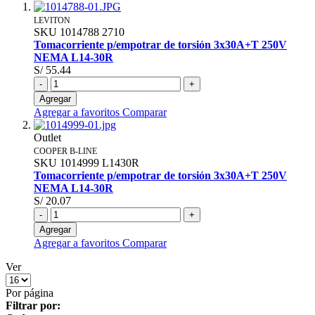
LEVITON
SKU
1014788
2710
Tomacorriente p/empotrar de torsión 3x30A+T 250V
NEMA L14-30R
S/ 55.44
-
+
Agregar
Agregar a favoritos
Comparar
Outlet
COOPER B-LINE
SKU
1014999
L1430R
Tomacorriente p/empotrar de torsión 3x30A+T 250V
NEMA L14-30R
S/ 20.07
-
+
Agregar
Agregar a favoritos
Comparar
Ver
Por página
Filtrar por: