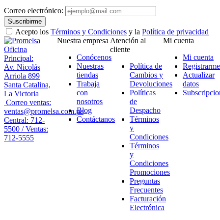
Correo electrónico:
Suscribirme
Acepto los
Términos y Condiciones
y la
Política de privacidad
Nuestra empresa
Atención al
Mi cuenta
Oficina
cliente
Conócenos
Mi cuenta
Principal:
Nuestras
Política de
Registrarme
Av. Nicolás
tiendas
Cambios y
Actualizar
Arriola 899
Trabaja
Devoluciones
datos
Santa Catalina,
con
Políticas
Subscripcio
La Victoria
nosotros
de
Correo ventas:
Blog
Despacho
ventas@promelsa.com.pe
Contáctanos
Términos
Central: 712-
y
5500 / Ventas:
Condiciones
712-5555
Términos
y
Condiciones
Promociones
Preguntas
Frecuentes
Facturación
Electrónica