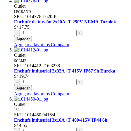
Outlet
LEGRAND
SKU
1014376
L620-P
Enchufe de torsión 2x20A+T 250V NEMA Turnlok
S/ 17.75
-
+
Agregar
Agregar a favoritos
Comparar
Outlet
SCAME
SKU
1014412
216.3238
Enchufe industrial 2x32A+T 415V IP67 9h Eureka
S/ 19.74
-
+
Agregar
Agregar a favoritos
Comparar
Outlet
JSL
SKU
1014450
9416/4
Enchufe industrial 3x16A+T 400/415V IP44 6h
S/ 4.55