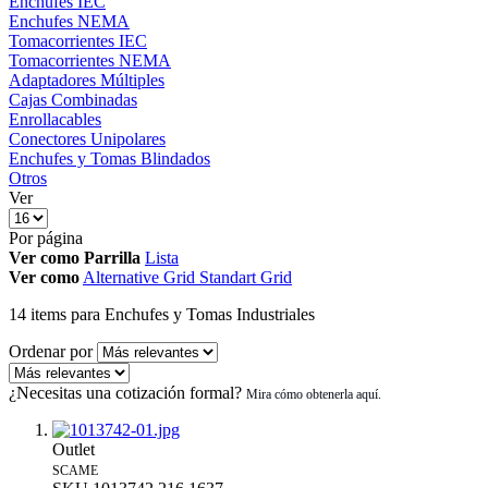
Enchufes IEC
Enchufes NEMA
Tomacorrientes IEC
Tomacorrientes NEMA
Adaptadores Múltiples
Cajas Combinadas
Enrollacables
Conectores Unipolares
Enchufes y Tomas Blindados
Otros
Ver
Por página
Ver como
Parrilla
Lista
Ver como
Alternative Grid
Standart Grid
14
items
para Enchufes y Tomas Industriales
Ordenar por
¿Necesitas una cotización formal?
Outlet
SCAME