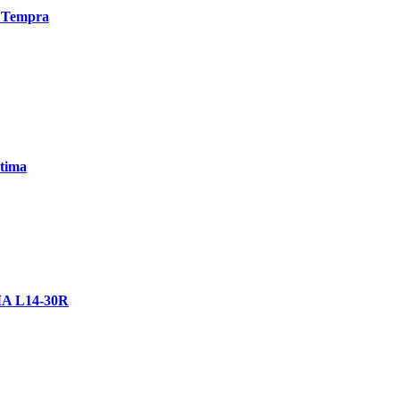
h Tempra
ptima
MA L14-30R