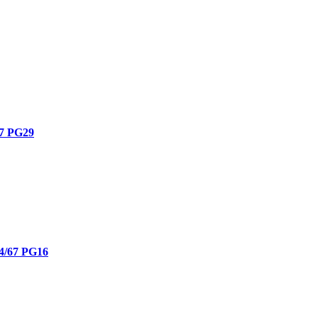
67 PG29
44/67 PG16