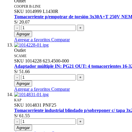
Outlet
COOPER B-LINE
SKU
1014999
L1430R
Tomacorriente p/empotrar de torsión 3x30A+T 250V NE
S/ 20.07
-
+
Agregar
Agregar a favoritos
Comparar
Outlet
SCAME
SKU
1014228
623.4500-000
Adaptador múltiple IN: PG21 OUT: 4 tomacorrientes 16-3
S/ 51.66
-
+
Agregar
Agregar a favoritos
Comparar
KAP
SKU
1014831
PNF25
Tomacorriente industrial blindado p/sobreponer c/ tapa 
S/ 61.55
-
+
Agregar