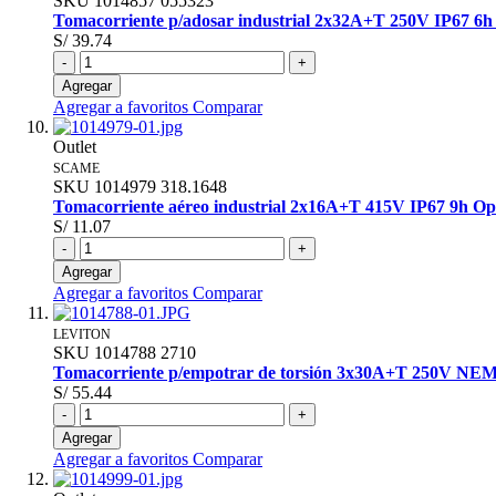
SKU
1014857
055323
Tomacorriente p/adosar industrial 2x32A+T 250V IP67 6
S/ 39.74
-
+
Agregar
Agregar a favoritos
Comparar
Outlet
SCAME
SKU
1014979
318.1648
Tomacorriente aéreo industrial 2x16A+T 415V IP67 9h O
S/ 11.07
-
+
Agregar
Agregar a favoritos
Comparar
LEVITON
SKU
1014788
2710
Tomacorriente p/empotrar de torsión 3x30A+T 250V NE
S/ 55.44
-
+
Agregar
Agregar a favoritos
Comparar