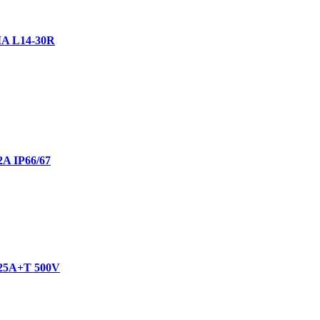
MA L14-30R
2A IP66/67
3x25A+T 500V