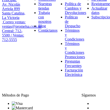
Nuestras
Política de
Registrarme
Av. Nicolás
tiendas
Cambios y
Actualizar
Arriola 899
Trabaja
Devoluciones
datos
Santa Catalina,
con
Políticas
Subscripcio
La Victoria
nosotros
de
Correo ventas:
Blog
Despacho
ventas@promelsa.com.pe
Contáctanos
Términos
Central: 712-
y
5500 / Ventas:
Condiciones
712-5555
Términos
y
Condiciones
Promociones
Preguntas
Frecuentes
Facturación
Electrónica
Métodos de Pago
Síguenos