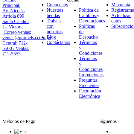
Conócenos
Mi cuenta
Principal:
Nuestras
Política de
Registrarme
Av. Nicolás
tiendas
Cambios y
Actualizar
Arriola 899
Trabaja
Devoluciones
datos
Santa Catalina,
con
Políticas
Subscripcio
La Victoria
nosotros
de
Correo ventas:
Blog
Despacho
ventas@promelsa.com.pe
Contáctanos
Términos
Central: 712-
y
5500 / Ventas:
Condiciones
712-5555
Términos
y
Condiciones
Promociones
Preguntas
Frecuentes
Facturación
Electrónica
Métodos de Pago
Síguenos