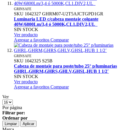
GRINSAFE
SKU
1042327
GHRM07-U2T5AJCTGPD1GR
Luminaria LED c/cabeza montaje colgante
40W/6800Lm/3,4 ó 5000K,CL1.DIV2,UL
SIN STOCK
Ver producto
Agregar a favoritos
Comparar
GRINSAFE
SKU
1042325
S25B
Cabeza de montaje para poste/tubo 25° p/luminarias
GHRL,GHRM,GHRS,GHLV,GHSL,HUB 1 1/2¨
SIN STOCK
Ver producto
Agregar a favoritos
Comparar
Ver
Por página
Filtrar por:
Ordenar por
Limpiar
Aplicar
Marca