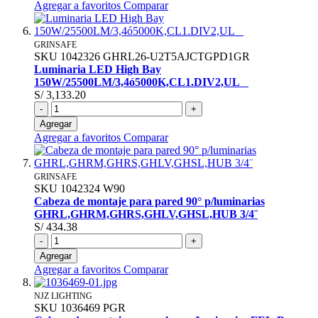
Agregar a favoritos
Comparar
GRINSAFE
SKU
1042326
GHRL26-U2T5AJCTGPD1GR
Luminaria LED High Bay
150W/25500LM/3,4ó5000K,CL1.DIV2,UL
S/ 3,133.20
-
+
Agregar
Agregar a favoritos
Comparar
GRINSAFE
SKU
1042324
W90
Cabeza de montaje para pared 90° p/luminarias
GHRL,GHRM,GHRS,GHLV,GHSL,HUB 3/4¨
S/ 434.38
-
+
Agregar
Agregar a favoritos
Comparar
NJZ LIGHTING
SKU
1036469
PGR