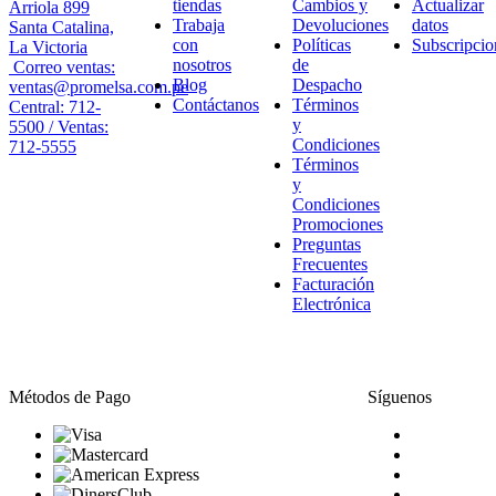
tiendas
Cambios y
Actualizar
Arriola 899
Trabaja
Devoluciones
datos
Santa Catalina,
con
Políticas
Subscripcio
La Victoria
nosotros
de
Correo ventas:
Blog
Despacho
ventas@promelsa.com.pe
Contáctanos
Términos
Central: 712-
y
5500 / Ventas:
Condiciones
712-5555
Términos
y
Condiciones
Promociones
Preguntas
Frecuentes
Facturación
Electrónica
Métodos de Pago
Síguenos