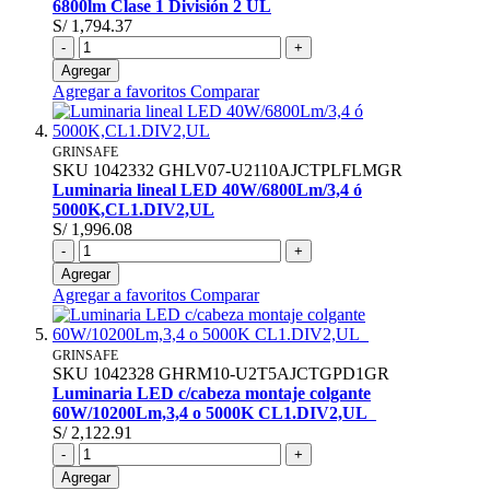
6800lm Clase 1 División 2 UL
S/ 1,794.37
-
+
Agregar
Agregar a favoritos
Comparar
GRINSAFE
SKU
1042332
GHLV07-U2110AJCTPLFLMGR
Luminaria lineal LED 40W/6800Lm/3,4 ó
5000K,CL1.DIV2,UL
S/ 1,996.08
-
+
Agregar
Agregar a favoritos
Comparar
GRINSAFE
SKU
1042328
GHRM10-U2T5AJCTGPD1GR
Luminaria LED c/cabeza montaje colgante
60W/10200Lm,3,4 o 5000K CL1.DIV2,UL
S/ 2,122.91
-
+
Agregar