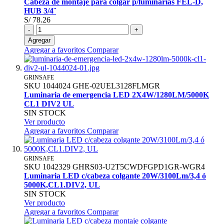
Cabeza de montaje para colgar p/luminarias FEL-D,
HUB 3/4¨
S/ 78.26
-
+
Agregar
Agregar a favoritos
Comparar
GRINSAFE
SKU
1044024
GHE-02UEL3128FLMGR
Luminaria de emergencia LED 2X4W/1280LM/5000K
CL1 DIV2 UL
SIN STOCK
Ver producto
Agregar a favoritos
Comparar
GRINSAFE
SKU
1042329
GHRS03-U2T5CWDFGPD1GR-WGR4
Luminaria LED c/cabeza colgante 20W/3100Lm/3,4 ó
5000K,CL1.DIV2, UL
SIN STOCK
Ver producto
Agregar a favoritos
Comparar