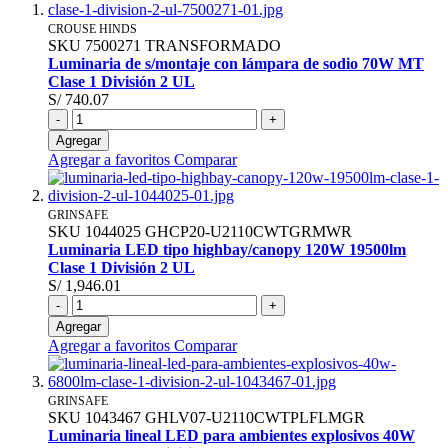
CROUSE HINDS
SKU
7500271
TRANSFORMADO
Luminaria de s/montaje con lámpara de sodio 70W MT
Clase 1 División 2 UL
S/ 740.07
-
+
Agregar
Agregar a favoritos
Comparar
GRINSAFE
SKU
1044025
GHCP20-U2110CWTGRMWR
Luminaria LED tipo highbay/canopy 120W 19500lm
Clase 1 División 2 UL
S/ 1,946.01
-
+
Agregar
Agregar a favoritos
Comparar
GRINSAFE
SKU
1043467
GHLV07-U2110CWTPLFLMGR
Luminaria lineal LED para ambientes explosivos 40W