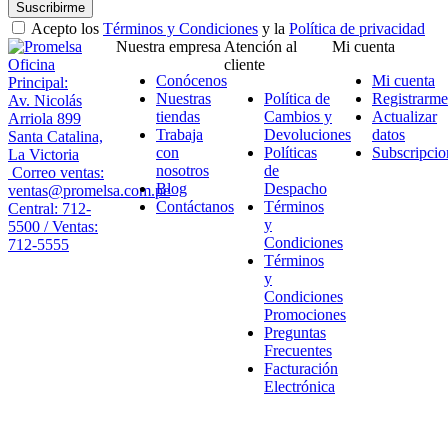
Suscribirme
Acepto los
Términos y Condiciones
y la
Política de privacidad
Nuestra empresa
Atención al
Mi cuenta
Oficina
cliente
Conócenos
Mi cuenta
Principal:
Nuestras
Política de
Registrarme
Av. Nicolás
tiendas
Cambios y
Actualizar
Arriola 899
Trabaja
Devoluciones
datos
Santa Catalina,
con
Políticas
Subscripcio
La Victoria
nosotros
de
Correo ventas:
Blog
Despacho
ventas@promelsa.com.pe
Contáctanos
Términos
Central: 712-
y
5500 / Ventas:
Condiciones
712-5555
Términos
y
Condiciones
Promociones
Preguntas
Frecuentes
Facturación
Electrónica