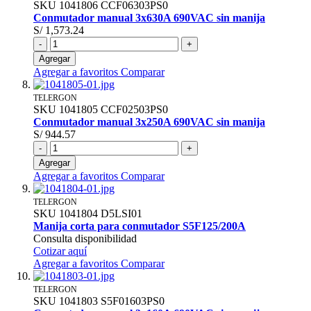
SKU
1041806
CCF06303PS0
Conmutador manual 3x630A 690VAC sin manija
S/ 1,573.24
-
+
Agregar
Agregar a favoritos
Comparar
TELERGON
SKU
1041805
CCF02503PS0
Conmutador manual 3x250A 690VAC sin manija
S/ 944.57
-
+
Agregar
Agregar a favoritos
Comparar
TELERGON
SKU
1041804
D5LSI01
Manija corta para conmutador S5F125/200A
Consulta disponibilidad
Cotizar aquí
Agregar a favoritos
Comparar
TELERGON
SKU
1041803
S5F01603PS0