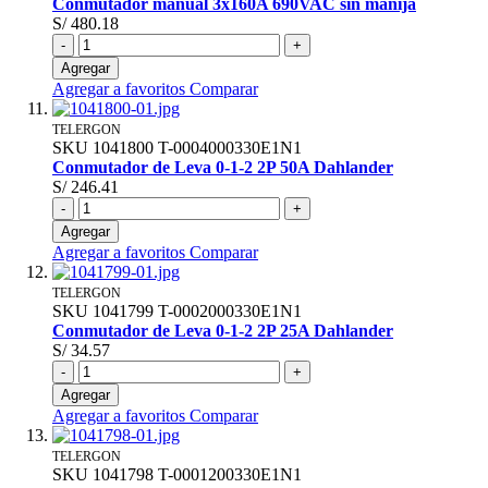
Conmutador manual 3x160A 690VAC sin manija
S/ 480.18
-
+
Agregar
Agregar a favoritos
Comparar
TELERGON
SKU
1041800
T-0004000330E1N1
Conmutador de Leva 0-1-2 2P 50A Dahlander
S/ 246.41
-
+
Agregar
Agregar a favoritos
Comparar
TELERGON
SKU
1041799
T-0002000330E1N1
Conmutador de Leva 0-1-2 2P 25A Dahlander
S/ 34.57
-
+
Agregar
Agregar a favoritos
Comparar
TELERGON
SKU
1041798
T-0001200330E1N1