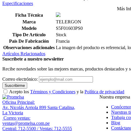
Especificaciones
Más In
Ficha Técnica
Marca
TELERGON
Modelo
S5F01603PS0
Tipo De Artículo
Stock
País De Fabricación
Francia
Observaciones adicionales
La imagen del producto es referencial, lo
Artículos Relacionados
Suscríbete a nuestro newsletter
Recibe novedades sobre las mejores marcas, productos destacados y s
Correo electrónico:
Suscribirme
Acepto los
Términos y Condiciones
y la
Política de privacidad
Nuestra empresa
Oficina Principal:
Conóceno
Av. Nicolás Arriola 899 Santa Catalina,
Nuestras t
La Victoria
Trabaja co
Correo ventas:
Blog
ventas@promelsa.com.pe
Contáctan
Central: 712-5500 / Ventas: 712-5555