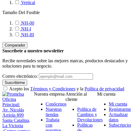
Vertical
Tamaño Del Fusible
NH-00
NH-I
NH-III
Comparador
Suscríbete a nuestro newsletter
Recibe novedades sobre las mejores marcas, productos destacados y
soluciones para tu negocio.
Correo electrónico:
Suscribirme
Acepto los
Términos y Condiciones
y la
Política de privacidad
Nuestra empresa
Atención al
Mi cuenta
Oficina
cliente
Conócenos
Mi cuenta
Principal:
Nuestras
Política de
Registrarme
Av. Nicolás
tiendas
Cambios y
Actualizar
Arriola 899
Trabaja
Devoluciones
datos
Santa Catalina,
con
Políticas
Subscripcio
La Victoria
nosotros
de
Correo ventas: