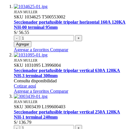
JEAN MULLER
SKU
1034625
T500553002
Seccionador portafusible tripolar horizontal 160A 120KA
NH-00 terminal 95mm
S/ 56.55
-
+
Agregar
Agregar a favoritos
Comparar
JEAN MULLER
SKU
1031095
L3996004
Seccionador portafusible tripolar vertical 630A 120KA
NH-3 terminal 300mm
Consulta disponibilidad
Cotizar aquí
Agregar a favoritos
Comparar
JEAN MULLER
SKU
3003439
L199600403
Seccionador portafusible tripolar vertical 250A 120KA
NH-1 terminal 240mm
S/ 136.79
-
+