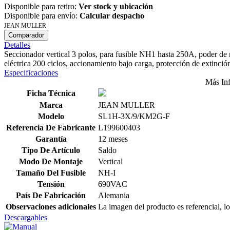
Disponible para retiro:
Ver stock y ubicación
Disponible para envío:
Calcular despacho
JEAN MULLER
Comparador
Detalles
Seccionador vertical 3 polos, para fusible NH1 hasta 250A, poder d
eléctrica 200 ciclos, accionamiento bajo carga, protección de extinció
Especificaciones
Más In
Ficha Técnica
Marca
JEAN MULLER
Modelo
SL1H-3X/9/KM2G-F
Referencia De Fabricante
L199600403
Garantía
12 meses
Tipo De Artículo
Saldo
Modo De Montaje
Vertical
Tamaño Del Fusible
NH-I
Tensión
690VAC
País De Fabricación
Alemania
Observaciones adicionales
La imagen del producto es referencial, lo
Descargables