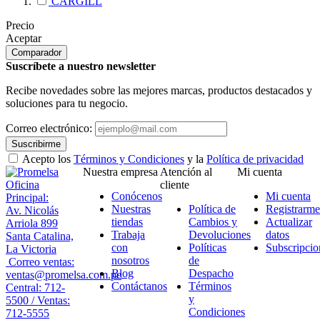
CARGILL
Precio
Aceptar
Comparador
Suscríbete a nuestro newsletter
Recibe novedades sobre las mejores marcas, productos destacados y
soluciones para tu negocio.
Correo electrónico:
Suscribirme
Acepto los
Términos y Condiciones
y la
Política de privacidad
Nuestra empresa
Atención al
Mi cuenta
Oficina
cliente
Conócenos
Mi cuenta
Principal:
Nuestras
Política de
Registrarme
Av. Nicolás
tiendas
Cambios y
Actualizar
Arriola 899
Trabaja
Devoluciones
datos
Santa Catalina,
con
Políticas
Subscripcio
La Victoria
nosotros
de
Correo ventas:
Blog
Despacho
ventas@promelsa.com.pe
Contáctanos
Términos
Central: 712-
y
5500 / Ventas:
Condiciones
712-5555