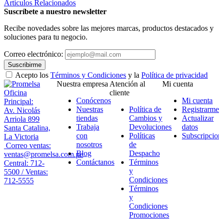
Artículos Relacionados
Suscríbete a nuestro newsletter
Recibe novedades sobre las mejores marcas, productos destacados y
soluciones para tu negocio.
Correo electrónico:
Suscribirme
Acepto los
Términos y Condiciones
y la
Política de privacidad
Nuestra empresa
Atención al
Mi cuenta
Oficina
cliente
Conócenos
Mi cuenta
Principal:
Nuestras
Política de
Registrarme
Av. Nicolás
tiendas
Cambios y
Actualizar
Arriola 899
Trabaja
Devoluciones
datos
Santa Catalina,
con
Políticas
Subscripcio
La Victoria
nosotros
de
Correo ventas:
Blog
Despacho
ventas@promelsa.com.pe
Contáctanos
Términos
Central: 712-
y
5500 / Ventas:
Condiciones
712-5555
Términos
y
Condiciones
Promociones