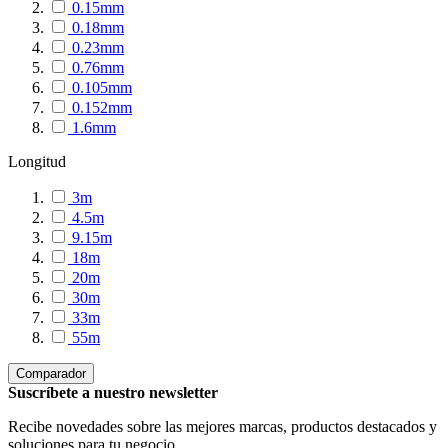
0.15mm
0.18mm
0.23mm
0.76mm
0.105mm
0.152mm
1.6mm
Longitud
3m
4.5m
9.15m
18m
20m
30m
33m
55m
Comparador
Suscríbete a nuestro newsletter
Recibe novedades sobre las mejores marcas, productos destacados y
soluciones para tu negocio.