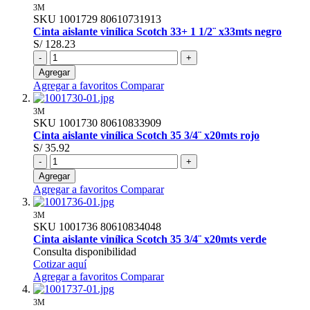
3M
SKU
1001729
80610731913
Cinta aislante vinílica Scotch 33+ 1 1/2¨ x33mts negro
S/ 128.23
-
+
Agregar
Agregar a favoritos
Comparar
3M
SKU
1001730
80610833909
Cinta aislante vinílica Scotch 35 3/4¨ x20mts rojo
S/ 35.92
-
+
Agregar
Agregar a favoritos
Comparar
3M
SKU
1001736
80610834048
Cinta aislante vinílica Scotch 35 3/4¨ x20mts verde
Consulta disponibilidad
Cotizar aquí
Agregar a favoritos
Comparar
3M