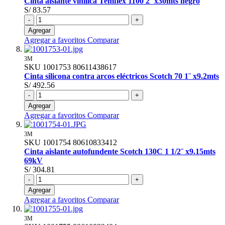
Cinta aislante vinílica Temflex 1100 2¨ x30mts negro
S/ 83.57
-
+
Agregar
Agregar a favoritos
Comparar
3M
SKU
1001753
80611438617
Cinta silicona contra arcos eléctricos Scotch 70 1¨ x9.2mts
S/ 492.56
-
+
Agregar
Agregar a favoritos
Comparar
3M
SKU
1001754
80610833412
Cinta aislante autofundente Scotch 130C 1 1/2¨ x9.15mts
69kV
S/ 304.81
-
+
Agregar
Agregar a favoritos
Comparar
3M