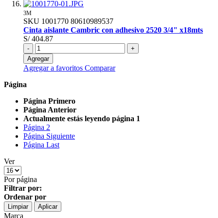
3M
SKU
1001770
80610989537
Cinta aislante Cambric con adhesivo 2520 3/4" x18mts
S/ 404.87
-
+
Agregar
Agregar a favoritos
Comparar
Página
Página
Primero
Página
Anterior
Actualmente estás leyendo página
1
Página
2
Página
Siguiente
Página
Last
Ver
Por página
Filtrar por:
Ordenar por
Limpiar
Aplicar
Marca