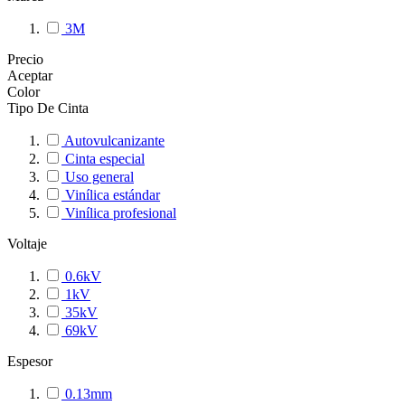
3M
Precio
Aceptar
Color
Tipo De Cinta
Autovulcanizante
Cinta especial
Uso general
Vinílica estándar
Vinílica profesional
Voltaje
0.6kV
1kV
35kV
69kV
Espesor
0.13mm