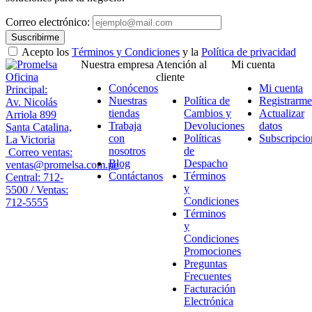
Correo electrónico:
Suscribirme
Acepto los
Términos y Condiciones
y la
Política de privacidad
Nuestra empresa
Atención al
Mi cuenta
Oficina
cliente
Conócenos
Mi cuenta
Principal:
Nuestras
Política de
Registrarme
Av. Nicolás
tiendas
Cambios y
Actualizar
Arriola 899
Trabaja
Devoluciones
datos
Santa Catalina,
con
Políticas
Subscripcio
La Victoria
nosotros
de
Correo ventas:
Blog
Despacho
ventas@promelsa.com.pe
Contáctanos
Términos
Central: 712-
y
5500 / Ventas:
Condiciones
712-5555
Términos
y
Condiciones
Promociones
Preguntas
Frecuentes
Facturación
Electrónica