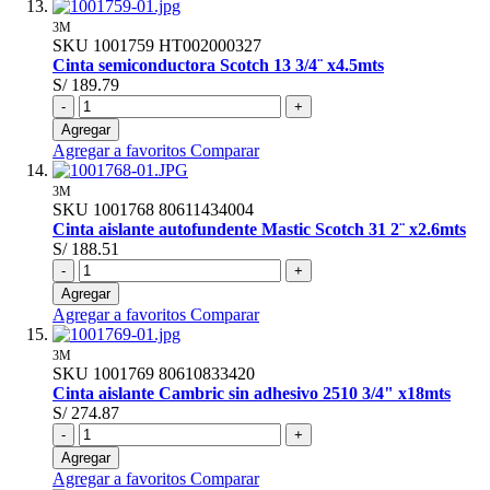
3M
SKU
1001759
HT002000327
Cinta semiconductora Scotch 13 3/4¨ x4.5mts
S/ 189.79
-
+
Agregar
Agregar a favoritos
Comparar
3M
SKU
1001768
80611434004
Cinta aislante autofundente Mastic Scotch 31 2¨ x2.6mts
S/ 188.51
-
+
Agregar
Agregar a favoritos
Comparar
3M
SKU
1001769
80610833420
Cinta aislante Cambric sin adhesivo 2510 3/4" x18mts
S/ 274.87
-
+
Agregar
Agregar a favoritos
Comparar