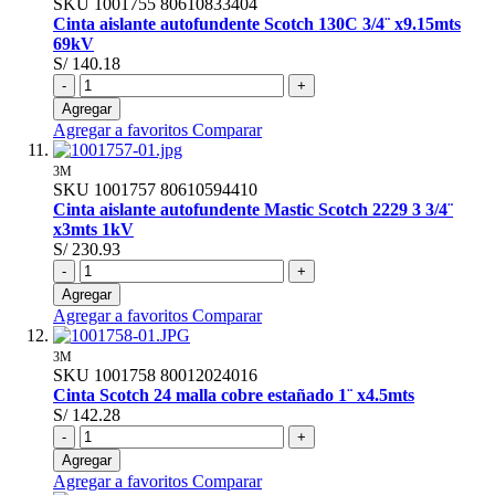
SKU
1001755
80610833404
Cinta aislante autofundente Scotch 130C 3/4¨ x9.15mts
69kV
S/ 140.18
-
+
Agregar
Agregar a favoritos
Comparar
3M
SKU
1001757
80610594410
Cinta aislante autofundente Mastic Scotch 2229 3 3/4¨
x3mts 1kV
S/ 230.93
-
+
Agregar
Agregar a favoritos
Comparar
3M
SKU
1001758
80012024016
Cinta Scotch 24 malla cobre estañado 1¨ x4.5mts
S/ 142.28
-
+
Agregar
Agregar a favoritos
Comparar