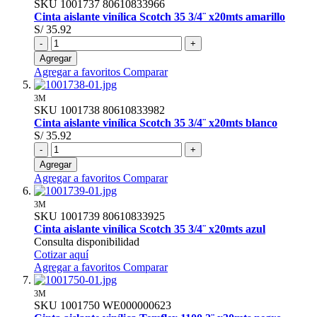
SKU
1001737
80610833966
Cinta aislante vinílica Scotch 35 3/4¨ x20mts amarillo
S/ 35.92
-
+
Agregar
Agregar a favoritos
Comparar
3M
SKU
1001738
80610833982
Cinta aislante vinílica Scotch 35 3/4¨ x20mts blanco
S/ 35.92
-
+
Agregar
Agregar a favoritos
Comparar
3M
SKU
1001739
80610833925
Cinta aislante vinílica Scotch 35 3/4¨ x20mts azul
Consulta disponibilidad
Cotizar aquí
Agregar a favoritos
Comparar
3M
SKU
1001750
WE000000623