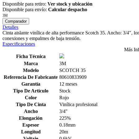
Disponible para retiro:
Ver stock y ubicación
Disponible para envío:
Calcular despacho
3M
Comparador
Detalles
Cinta aislante vinílica de alta performance Scotch 35. Ancho: 3/4", l
conexiones y empalmes de baja tensión.
Especificaciones
Más In
Ficha Técnica
Marca
3M
Modelo
SCOTCH 35
Referencia De Fabricante
80610833909
Garantía
12 meses
Tipo De Artículo
Stock
Color
Rojo
Tipo De Cinta
Vinílica profesional
Ancho
3/4"
Elongación
225%
Espesor
0.18mm
Longitud
20m
Voltaje
0.6kV