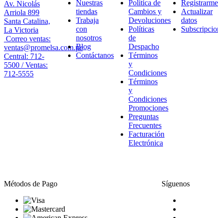
Nuestras
Política de
Registrarme
Av. Nicolás
tiendas
Cambios y
Actualizar
Arriola 899
Trabaja
Devoluciones
datos
Santa Catalina,
con
Políticas
Subscripcio
La Victoria
nosotros
de
Correo ventas:
Blog
Despacho
ventas@promelsa.com.pe
Contáctanos
Términos
Central: 712-
y
5500 / Ventas:
Condiciones
712-5555
Términos
y
Condiciones
Promociones
Preguntas
Frecuentes
Facturación
Electrónica
Métodos de Pago
Síguenos