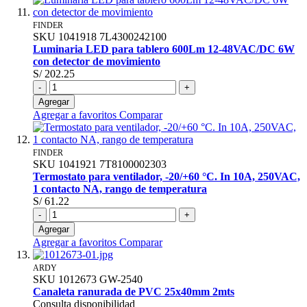
FINDER
SKU
1041918
7L4300242100
Luminaria LED para tablero 600Lm 12-48VAC/DC 6W
con detector de movimiento
S/ 202.25
-
+
Agregar
Agregar a favoritos
Comparar
FINDER
SKU
1041921
7T8100002303
Termostato para ventilador, -20/+60 °C. In 10A, 250VAC,
1 contacto NA, rango de temperatura
S/ 61.22
-
+
Agregar
Agregar a favoritos
Comparar
ARDY
SKU
1012673
GW-2540
Canaleta ranurada de PVC 25x40mm 2mts
Consulta disponibilidad