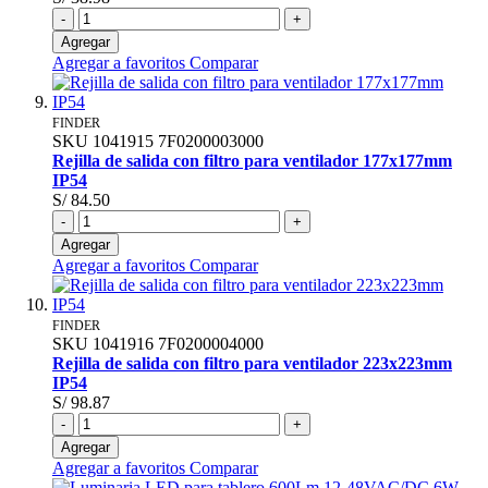
-
+
Agregar
Agregar a favoritos
Comparar
FINDER
SKU
1041915
7F0200003000
Rejilla de salida con filtro para ventilador 177x177mm
IP54
S/ 84.50
-
+
Agregar
Agregar a favoritos
Comparar
FINDER
SKU
1041916
7F0200004000
Rejilla de salida con filtro para ventilador 223x223mm
IP54
S/ 98.87
-
+
Agregar
Agregar a favoritos
Comparar