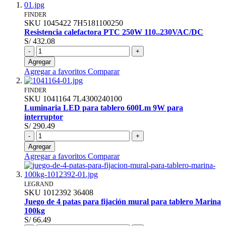
FINDER
SKU
1045422
7H5181100250
Resistencia calefactora PTC 250W 110..230VAC/DC
S/ 432.08
-
+
Agregar
Agregar a favoritos
Comparar
FINDER
SKU
1041164
7L4300240100
Luminaria LED para tablero 600Lm 9W para
interruptor
S/ 290.49
-
+
Agregar
Agregar a favoritos
Comparar
LEGRAND
SKU
1012392
36408
Juego de 4 patas para fijación mural para tablero Marina
100kg
S/ 66.49