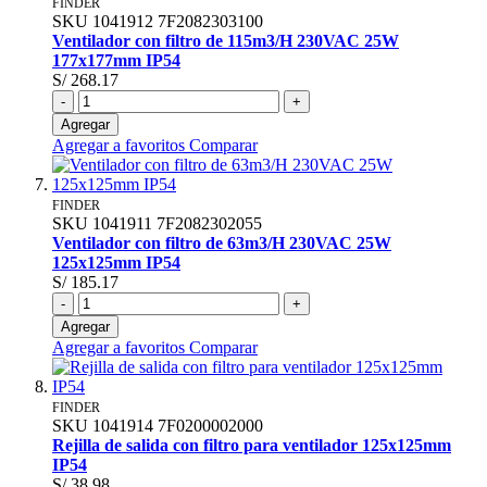
FINDER
SKU
1041912
7F2082303100
Ventilador con filtro de 115m3/H 230VAC 25W
177x177mm IP54
S/ 268.17
-
+
Agregar
Agregar a favoritos
Comparar
FINDER
SKU
1041911
7F2082302055
Ventilador con filtro de 63m3/H 230VAC 25W
125x125mm IP54
S/ 185.17
-
+
Agregar
Agregar a favoritos
Comparar
FINDER
SKU
1041914
7F0200002000
Rejilla de salida con filtro para ventilador 125x125mm
IP54
S/ 38.98