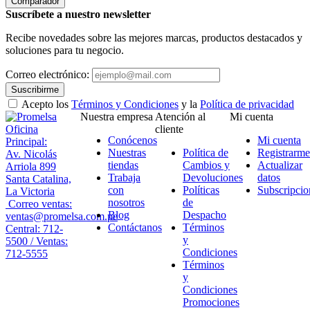
Comparador
Suscríbete a nuestro newsletter
Recibe novedades sobre las mejores marcas, productos destacados y
soluciones para tu negocio.
Correo electrónico:
Suscribirme
Acepto los
Términos y Condiciones
y la
Política de privacidad
Nuestra empresa
Atención al
Mi cuenta
Oficina
cliente
Conócenos
Mi cuenta
Principal:
Nuestras
Política de
Registrarme
Av. Nicolás
tiendas
Cambios y
Actualizar
Arriola 899
Trabaja
Devoluciones
datos
Santa Catalina,
con
Políticas
Subscripcio
La Victoria
nosotros
de
Correo ventas:
Blog
Despacho
ventas@promelsa.com.pe
Contáctanos
Términos
Central: 712-
y
5500 / Ventas:
Condiciones
712-5555
Términos
y
Condiciones
Promociones