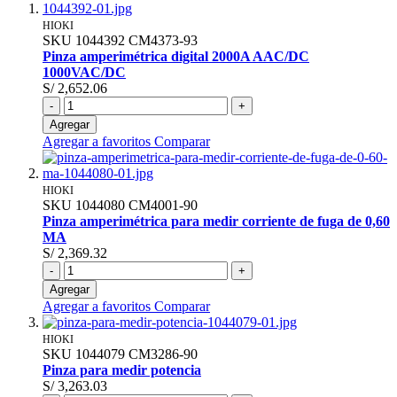
HIOKI
SKU
1044392
CM4373-93
Pinza amperimétrica digital 2000A AAC/DC
1000VAC/DC
S/ 2,652.06
-
+
Agregar
Agregar a favoritos
Comparar
HIOKI
SKU
1044080
CM4001-90
Pinza amperimétrica para medir corriente de fuga de 0,60
MA
S/ 2,369.32
-
+
Agregar
Agregar a favoritos
Comparar
HIOKI
SKU
1044079
CM3286-90
Pinza para medir potencia
S/ 3,263.03