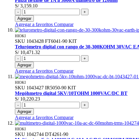
Pinza flexible de 1A a 3000A diámetro de 120mm
S/ 3,159.10
-
+
Agregar
Agregar a favoritos
Comparar
HIOKI
SKU
1043428
FT6041-90 KIT
Telurómetro digital con rango de 30-300KOHM 30VAC 
S/ 10,471.32
-
+
Agregar
Agregar a favoritos
Comparar
HIOKI
SKU
1043427
IR5050-90 KIT
Megóhmetro digital 5KV/10TOHM 1000VAC/DC BT
S/ 10,220.23
-
+
Agregar
Agregar a favoritos
Comparar
HIOKI
SKU
1042744
DT4261-90