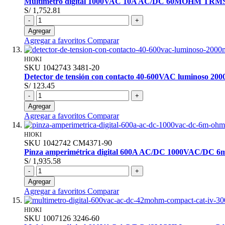
Multímetro digital 1000VAC 10A AC/DC 60MOHM TRM
S/ 1,752.81
-
+
Agregar
Agregar a favoritos
Comparar
HIOKI
SKU
1042743
3481-20
Detector de tensión con contacto 40-600VAC luminoso 20
S/ 123.45
-
+
Agregar
Agregar a favoritos
Comparar
HIOKI
SKU
1042742
CM4371-90
Pinza amperimétrica digital 600A AC/DC 1000VAC/D
S/ 1,935.58
-
+
Agregar
Agregar a favoritos
Comparar
HIOKI
SKU
1007126
3246-60