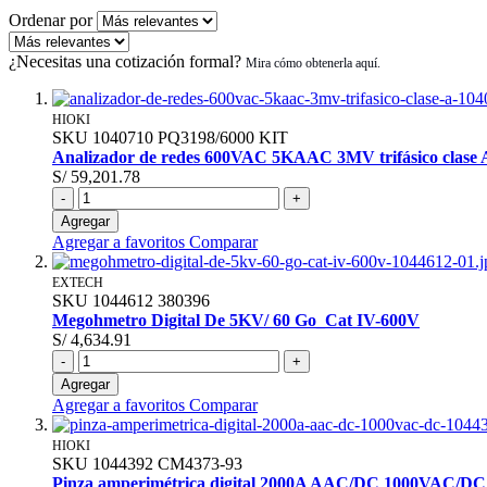
Ordenar por
¿Necesitas una cotización formal?
HIOKI
SKU
1040710
PQ3198/6000 KIT
Analizador de redes 600VAC 5KAAC 3MV trifásico clase 
S/ 59,201.78
-
+
Agregar
Agregar a favoritos
Comparar
EXTECH
SKU
1044612
380396
Megohmetro Digital De 5KV/ 60 Go_Cat IV-600V
S/ 4,634.91
-
+
Agregar
Agregar a favoritos
Comparar
HIOKI
SKU
1044392
CM4373-93
Pinza amperimétrica digital 2000A AAC/DC 1000VAC/DC