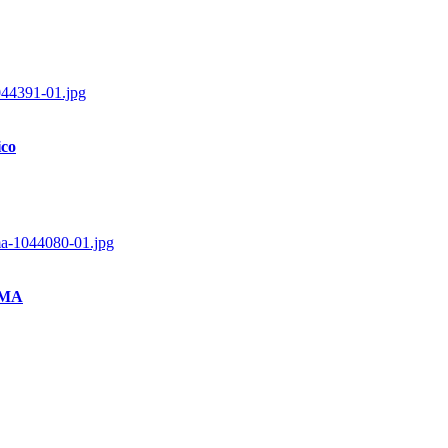
ico
0 MA