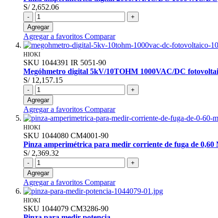
S/ 2,652.06
-
+
Agregar
Agregar a favoritos
Comparar
HIOKI
SKU
1044391
IR 5051-90
Megóhmetro digital 5kV/10TOHM 1000VAC/DC fotovolta
S/ 12,157.15
-
+
Agregar
Agregar a favoritos
Comparar
HIOKI
SKU
1044080
CM4001-90
Pinza amperimétrica para medir corriente de fuga de 0,6
S/ 2,369.32
-
+
Agregar
Agregar a favoritos
Comparar
HIOKI
SKU
1044079
CM3286-90
Pinza para medir potencia