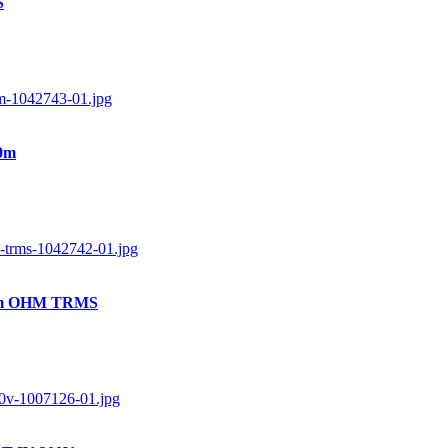
S
00m
C 6m OHM TRMS