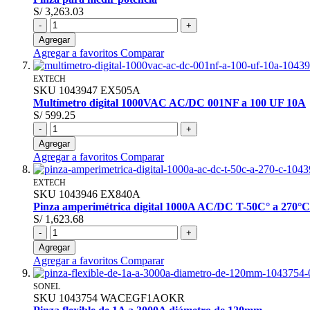
S/ 3,263.03
-
+
Agregar
Agregar a favoritos
Comparar
EXTECH
SKU
1043947
EX505A
Multímetro digital 1000VAC AC/DC 001NF a 100 UF 10A
S/ 599.25
-
+
Agregar
Agregar a favoritos
Comparar
EXTECH
SKU
1043946
EX840A
Pinza amperimétrica digital 1000A AC/DC T-50C° a 270°C
S/ 1,623.68
-
+
Agregar
Agregar a favoritos
Comparar
SONEL
SKU
1043754
WACEGF1AOKR