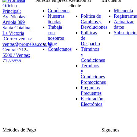
Nuestra empresa
Atención al
Mi cuenta
Oficina
cliente
Conócenos
Mi cuenta
Principal:
Nuestras
Política de
Registrarme
Av. Nicolás
tiendas
Cambios y
Actualizar
Arriola 899
Trabaja
Devoluciones
datos
Santa Catalina,
con
Políticas
Subscripcio
La Victoria
nosotros
de
Correo ventas:
Blog
Despacho
ventas@promelsa.com.pe
Contáctanos
Términos
Central: 712-
y
5500 / Ventas:
Condiciones
712-5555
Términos
y
Condiciones
Promociones
Preguntas
Frecuentes
Facturación
Electrónica
Métodos de Pago
Síguenos