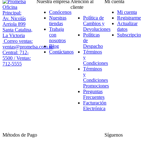
Nuestra empresa
Atención al
Mi cuenta
Oficina
cliente
Conócenos
Mi cuenta
Principal:
Nuestras
Política de
Registrarme
Av. Nicolás
tiendas
Cambios y
Actualizar
Arriola 899
Trabaja
Devoluciones
datos
Santa Catalina,
con
Políticas
Subscripcio
La Victoria
nosotros
de
Correo ventas:
Blog
Despacho
ventas@promelsa.com.pe
Contáctanos
Términos
Central: 712-
y
5500 / Ventas:
Condiciones
712-5555
Términos
y
Condiciones
Promociones
Preguntas
Frecuentes
Facturación
Electrónica
Métodos de Pago
Síguenos