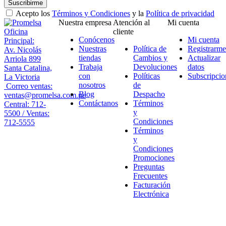
Suscribirme
Acepto los
Términos y Condiciones
y la
Política de privacidad
Nuestra empresa
Atención al
Mi cuenta
Oficina
cliente
Conócenos
Mi cuenta
Principal:
Nuestras
Política de
Registrarme
Av. Nicolás
tiendas
Cambios y
Actualizar
Arriola 899
Trabaja
Devoluciones
datos
Santa Catalina,
con
Políticas
Subscripcio
La Victoria
nosotros
de
Correo ventas:
Blog
Despacho
ventas@promelsa.com.pe
Contáctanos
Términos
Central: 712-
y
5500 / Ventas:
Condiciones
712-5555
Términos
y
Condiciones
Promociones
Preguntas
Frecuentes
Facturación
Electrónica