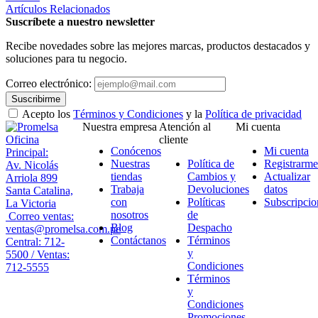
Artículos Relacionados
Suscríbete a nuestro newsletter
Recibe novedades sobre las mejores marcas, productos destacados y
soluciones para tu negocio.
Correo electrónico:
Suscribirme
Acepto los
Términos y Condiciones
y la
Política de privacidad
Nuestra empresa
Atención al
Mi cuenta
Oficina
cliente
Conócenos
Mi cuenta
Principal:
Nuestras
Política de
Registrarme
Av. Nicolás
tiendas
Cambios y
Actualizar
Arriola 899
Trabaja
Devoluciones
datos
Santa Catalina,
con
Políticas
Subscripcio
La Victoria
nosotros
de
Correo ventas:
Blog
Despacho
ventas@promelsa.com.pe
Contáctanos
Términos
Central: 712-
y
5500 / Ventas:
Condiciones
712-5555
Términos
y
Condiciones
Promociones