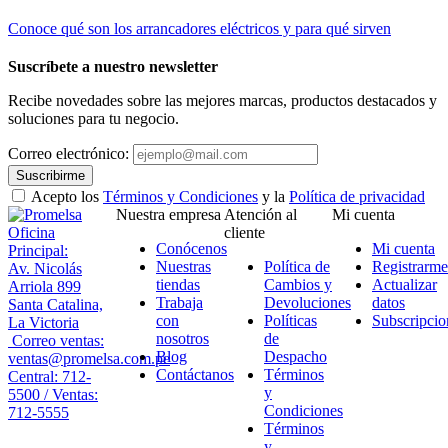
Conoce qué son los arrancadores eléctricos y para qué sirven
Suscríbete a nuestro newsletter
Recibe novedades sobre las mejores marcas, productos destacados y
soluciones para tu negocio.
Correo electrónico:
Suscribirme
Acepto los
Términos y Condiciones
y la
Política de privacidad
Nuestra empresa
Atención al
Mi cuenta
Oficina
cliente
Conócenos
Mi cuenta
Principal:
Nuestras
Política de
Registrarme
Av. Nicolás
tiendas
Cambios y
Actualizar
Arriola 899
Trabaja
Devoluciones
datos
Santa Catalina,
con
Políticas
Subscripcio
La Victoria
nosotros
de
Correo ventas:
Blog
Despacho
ventas@promelsa.com.pe
Contáctanos
Términos
Central: 712-
y
5500 / Ventas:
Condiciones
712-5555
Términos
y