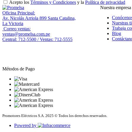
Acepto los
Términos y Condiciones
y la
Política de privacidad
Nuestra empresa
Oficina Principal:
Conóceno
Av. Nicolás Arriola 899 Santa Catalina,
Nuestras t
La Victoria
Trabaja co
Correo ventas:
Blog
ventas@promelsa.com.pe
Contáctan
Central: 712-5500 / Ventas: 712-5555
Métodos de Pago
Promotores Eléctricos S.A. 2025 © Todos los derechos reservados.
Powered by