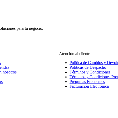
oluciones para tu negocio.
Atención al cliente
s
Política de Cambios y Devol
iendas
Políticas de Despacho
n nosotros
Términos y Condiciones
Términos y Condiciones Pr
os
Preguntas Frecuentes
Facturación Electrónica