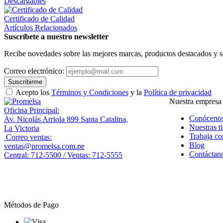
Descargables
Certificado de Calidad
Artículos Relacionados
Suscríbete a nuestro newsletter
Recibe novedades sobre las mejores marcas, productos destacados y s
Correo electrónico:
Suscribirme
Acepto los
Términos y Condiciones
y la
Política de privacidad
Nuestra empresa
Oficina Principal:
Conóceno
Av. Nicolás Arriola 899 Santa Catalina,
Nuestras t
La Victoria
Trabaja co
Correo ventas:
Blog
ventas@promelsa.com.pe
Contáctan
Central: 712-5500 / Ventas: 712-5555
Métodos de Pago