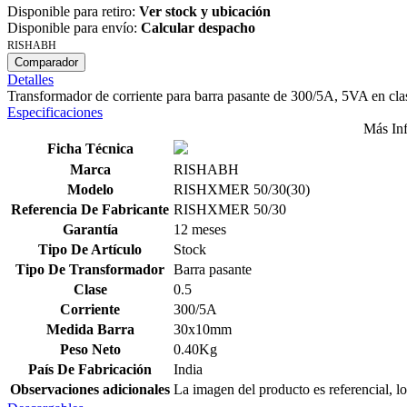
Disponible para retiro:
Ver stock y ubicación
Disponible para envío:
Calcular despacho
RISHABH
Comparador
Detalles
Transformador de corriente para barra pasante de 300/5A, 5VA en cl
Especificaciones
Más In
Ficha Técnica
Marca
RISHABH
Modelo
RISHXMER 50/30(30)
Referencia De Fabricante
RISHXMER 50/30
Garantía
12 meses
Tipo De Artículo
Stock
Tipo De Transformador
Barra pasante
Clase
0.5
Corriente
300/5A
Medida Barra
30x10mm
Peso Neto
0.40Kg
País De Fabricación
India
Observaciones adicionales
La imagen del producto es referencial, lo