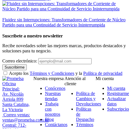
Fluidez sin Interrupciones: Transformadores de Corriente de Núcleo
Partido para una Continuidad de Servicio Ininterrumpida
Suscríbete a nuestro newsletter
Recibe novedades sobre las mejores marcas, productos destacados y
soluciones para tu negocio.
Correo electrónico:
Suscribirme
Acepto los
Términos y Condiciones
y la
Política de privacidad
Nuestra empresa
Atención al
Mi cuenta
Oficina
cliente
Conócenos
Mi cuenta
Principal:
Nuestras
Política de
Registrarme
Av. Nicolás
tiendas
Cambios y
Actualizar
Arriola 899
Trabaja
Devoluciones
datos
Santa Catalina,
con
Políticas
Subscripcio
La Victoria
nosotros
de
Correo ventas:
Blog
Despacho
ventas@promelsa.com.pe
Contáctanos
Términos
Central: 712-