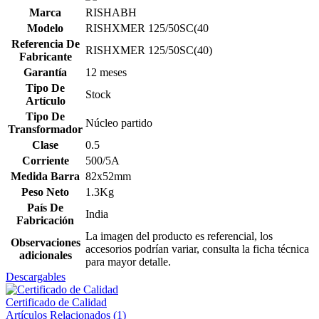
Marca
RISHABH
Modelo
RISHXMER 125/50SC(40
Referencia De
RISHXMER 125/50SC(40)
Fabricante
Garantía
12 meses
Tipo De
Stock
Artículo
Tipo De
Núcleo partido
Transformador
Clase
0.5
Corriente
500/5A
Medida Barra
82x52mm
Peso Neto
1.3Kg
País De
India
Fabricación
La imagen del producto es referencial, los
Observaciones
accesorios podrían variar, consulta la ficha técnica
adicionales
para mayor detalle.
Descargables
Certificado de Calidad
Artículos Relacionados (1)