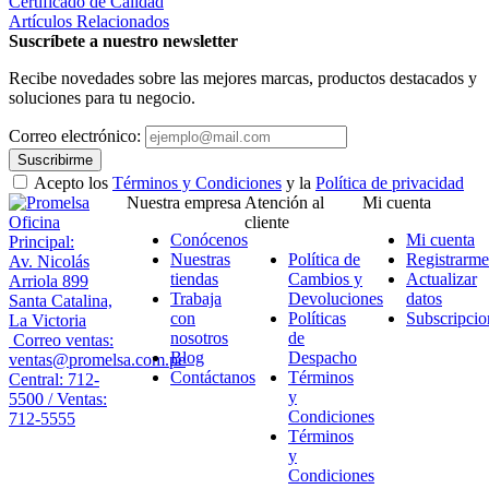
Certificado de Calidad
Artículos Relacionados
Suscríbete a nuestro newsletter
Recibe novedades sobre las mejores marcas, productos destacados y
soluciones para tu negocio.
Correo electrónico:
Suscribirme
Acepto los
Términos y Condiciones
y la
Política de privacidad
Nuestra empresa
Atención al
Mi cuenta
Oficina
cliente
Conócenos
Mi cuenta
Principal:
Nuestras
Política de
Registrarme
Av. Nicolás
tiendas
Cambios y
Actualizar
Arriola 899
Trabaja
Devoluciones
datos
Santa Catalina,
con
Políticas
Subscripcio
La Victoria
nosotros
de
Correo ventas:
Blog
Despacho
ventas@promelsa.com.pe
Contáctanos
Términos
Central: 712-
y
5500 / Ventas:
Condiciones
712-5555
Términos
y
Condiciones