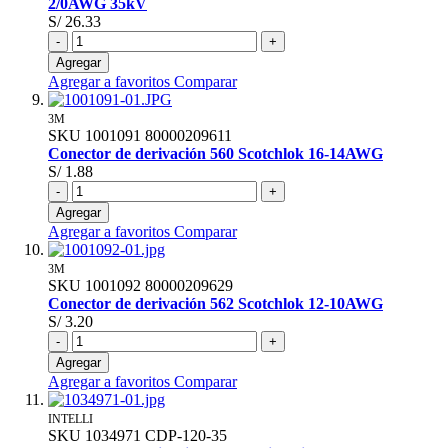
2/0AWG 35kV
S/ 26.33
-
+
Agregar
Agregar a favoritos
Comparar
3M
SKU
1001091
80000209611
Conector de derivación 560 Scotchlok 16-14AWG
S/ 1.88
-
+
Agregar
Agregar a favoritos
Comparar
3M
SKU
1001092
80000209629
Conector de derivación 562 Scotchlok 12-10AWG
S/ 3.20
-
+
Agregar
Agregar a favoritos
Comparar
INTELLI
SKU
1034971
CDP-120-35