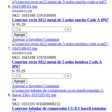
WEIDMULLER
SKU
1043189
1191030000
Conector recto M12 metal de 5 polos macho Code A IP67
S/ 95.29
-
+
Agregar
Agregar a favoritos
Comparar
WEIDMULLER
SKU
1043188
1191020000
Conector recto M12 metal de 5 polos hembra Code A
IP67
S/ 95.29
-
+
Agregar
Agregar a favoritos
Comparar
3M
SKU
1031105
WE600008232
Conector tubular de compresión CU/ES barril estándar