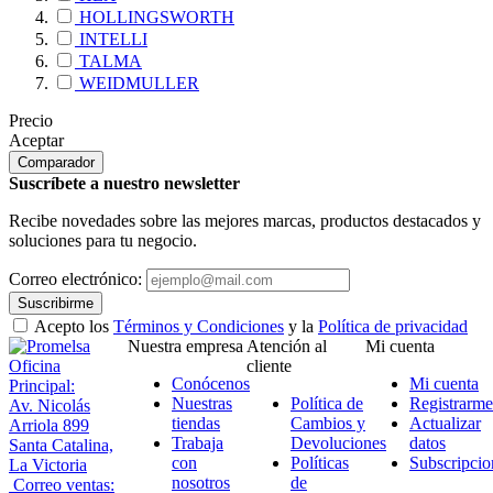
HOLLINGSWORTH
INTELLI
TALMA
WEIDMULLER
Precio
Aceptar
Comparador
Suscríbete a nuestro newsletter
Recibe novedades sobre las mejores marcas, productos destacados y
soluciones para tu negocio.
Correo electrónico:
Suscribirme
Acepto los
Términos y Condiciones
y la
Política de privacidad
Nuestra empresa
Atención al
Mi cuenta
Oficina
cliente
Conócenos
Mi cuenta
Principal:
Nuestras
Política de
Registrarme
Av. Nicolás
tiendas
Cambios y
Actualizar
Arriola 899
Trabaja
Devoluciones
datos
Santa Catalina,
con
Políticas
Subscripcio
La Victoria
nosotros
de
Correo ventas: