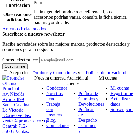
Perú
Fabricación
La imagen del producto es referencial, los
Observaciones
accesorios podrían variar, consulta la ficha técnica
adicionales
para mayor detalle.
Artículos Relacionados
Suscríbete a nuestro newsletter
Recibe novedades sobre las mejores marcas, productos destacados y
soluciones para tu negocio.
Correo electrónico:
Suscribirme
Acepto los
Términos y Condiciones
y la
Política de privacidad
Nuestra empresa
Atención al
Mi cuenta
Oficina
cliente
Conócenos
Mi cuenta
Principal:
Nuestras
Política de
Registrarme
Av. Nicolás
tiendas
Cambios y
Actualizar
Arriola 899
Trabaja
Devoluciones
datos
Santa Catalina,
con
Políticas
Subscripcio
La Victoria
nosotros
de
Correo ventas:
Blog
Despacho
ventas@promelsa.com.pe
Contáctanos
Términos
Central: 712-
y
5500 / Ventas: