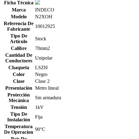
Ficha Técnica
Marca
INDECO
Modelo
N2XOH
Referencia De
10012925
Fabricante
Tipo De
Stock
Artículo
Calibre
70mm2
Cantidad De
Unipolar
Conductores
Chaqueta
LSZH
Color
Negro
Clase
Clase 2
Presentación
Metro lineal
Protección
Sin armadura
Mecánica
Tensión
1kV
Tipo De
Fija
Instalación
Temperatura
90°C
De Operacion
País De