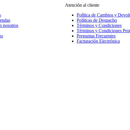
Atención al cliente
s
Política de Cambios y Devol
iendas
Políticas de Despacho
n nosotros
Términos y Condiciones
Términos y Condiciones Pr
os
Preguntas Frecuentes
Facturación Electrónica