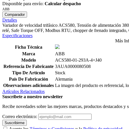
Disponible para envío:
Calcular despacho
ABB
Comparador
Detalles
Variador de velocidad trifásico ACS580, Tensión de alimentación 380 
relé, Safe Torque OFF, Modbus RTU, chopper de frenado integrado, C
Especificaciones
Más In
Ficha Técnica
Marca
ABB
Modelo
ACS580-01-293A-4+J40
Referencia De Fabricante
3AUA0000080508
Tipo De Artículo
Stock
País De Fabricación
Alemania
Observaciones adicionales
La imagen del producto es referencial, lo
Artículos Relacionados
Suscríbete a nuestro newsletter
Recibe novedades sobre las mejores marcas, productos destacados y s
Correo electrónico:
Suscribirme
Acepto los
Términos y Condiciones
y la
Política de privacidad