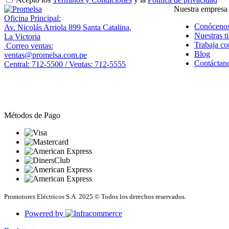
Nuestra empresa
Oficina Principal:
Conóceno
Av. Nicolás Arriola 899 Santa Catalina,
Nuestras t
La Victoria
Trabaja co
Correo ventas:
Blog
ventas@promelsa.com.pe
Contáctan
Central: 712-5500 / Ventas: 712-5555
Métodos de Pago
Promotores Eléctricos S.A. 2025 © Todos los derechos reservados.
Powered by