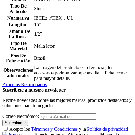
Tipo De
Stock
Artículo
Normativa
IECEx, ATEX y UL
Longitud
15"
Tamaño De
1/2"
La Rosca
Tipo De
Malla latón
Material
País De
Brasil
Fabricación
La imagen del producto es referencial, los
Observaciones
accesorios podrían variar, consulta la ficha técnica
adicionales
para mayor detalle.
Artículos Relacionados
Suscríbete a nuestro newsletter
Recibe novedades sobre las mejores marcas, productos destacados y
soluciones para tu negocio.
Correo electrónico:
Suscribirme
Acepto los
Términos y Condiciones
y la
Política de privacidad
Nuestra empresa
Atención al
Mi cuenta