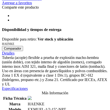
Agregar a favoritos
Comparte este producto
Disponibilidad y tiempos de entrega
Disponible para retiro:
Ver stock y ubicación
HAENKE
Comparador
Detalles
Tubería (acople) flexible a prueba de explosión macho-hembra
(unión doble), con tejido interno de algodón (nomex), corrugado
interno inox AISI 321, malla final y conectores de latón (tomback).
Uso en áreas con presencia de gases/líquidos y polvos combustibles.
Zona 1 EX d (equivalente a clase 1 Div.1), grupos IIC+H2
(hidrógeno, propano etc.) y Zona 21. Certificado por IECEx, ATEX
y UL
Especificaciones
Más Información
Ficha Técnica
Marca
HAENKE
Modelo
EXMUFL-1/2-15"-NPT