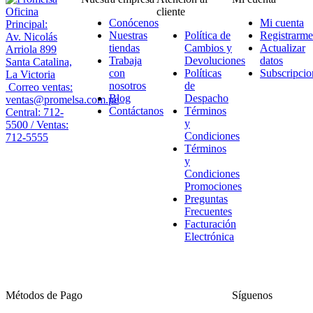
Oficina
cliente
Conócenos
Mi cuenta
Principal:
Nuestras
Política de
Registrarme
Av. Nicolás
tiendas
Cambios y
Actualizar
Arriola 899
Trabaja
Devoluciones
datos
Santa Catalina,
con
Políticas
Subscripcio
La Victoria
nosotros
de
Correo ventas:
Blog
Despacho
ventas@promelsa.com.pe
Contáctanos
Términos
Central: 712-
y
5500 / Ventas:
Condiciones
712-5555
Términos
y
Condiciones
Promociones
Preguntas
Frecuentes
Facturación
Electrónica
Métodos de Pago
Síguenos