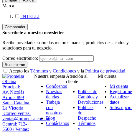
Limpiar
Aplicar
Marca
INTELLI
Comparador
Suscríbete a nuestro newsletter
Recibe novedades sobre las mejores marcas, productos destacados y
soluciones para tu negocio.
Correo electrónico:
Suscribirme
Acepto los
Términos y Condiciones
y la
Política de privacidad
Nuestra empresa
Atención al
Mi cuenta
Oficina
cliente
Conócenos
Mi cuenta
Principal:
Nuestras
Política de
Registrarme
Av. Nicolás
tiendas
Cambios y
Actualizar
Arriola 899
Trabaja
Devoluciones
datos
Santa Catalina,
con
Políticas
Subscripcio
La Victoria
nosotros
de
Correo ventas:
Blog
Despacho
ventas@promelsa.com.pe
Contáctanos
Términos
Central: 712-
y
5500 / Ventas: