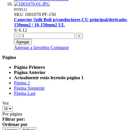
INTELLI
SKU
1001070
PF-150
Conector Split Bolt p/conductores CU principal/derivado:
150mm2 / 10-150mm2 UL
S/ 6.12
-
+
Agregar
Agregar a favoritos
Comparar
Página
Página
Primero
Página
Anterior
Actualmente estás leyendo página
1
Página
2
Página
Siguiente
Página
Last
Ver
Por página
Filtrar por:
Ordenar por