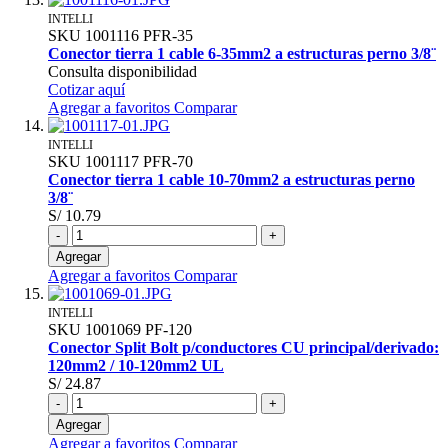
INTELLI
SKU
1001116
PFR-35
Conector tierra 1 cable 6-35mm2 a estructuras perno 3/8¨
Consulta disponibilidad
Cotizar aquí
Agregar a favoritos
Comparar
INTELLI
SKU
1001117
PFR-70
Conector tierra 1 cable 10-70mm2 a estructuras perno
3/8¨
S/ 10.79
-
+
Agregar
Agregar a favoritos
Comparar
INTELLI
SKU
1001069
PF-120
Conector Split Bolt p/conductores CU principal/derivado:
120mm2 / 10-120mm2 UL
S/ 24.87
-
+
Agregar
Agregar a favoritos
Comparar