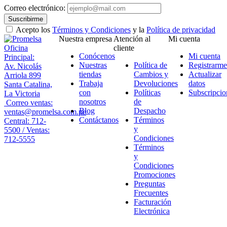
Correo electrónico:
Suscribirme
Acepto los
Términos y Condiciones
y la
Política de privacidad
Nuestra empresa
Atención al
Mi cuenta
Oficina
cliente
Conócenos
Mi cuenta
Principal:
Nuestras
Política de
Registrarme
Av. Nicolás
tiendas
Cambios y
Actualizar
Arriola 899
Trabaja
Devoluciones
datos
Santa Catalina,
con
Políticas
Subscripcio
La Victoria
nosotros
de
Correo ventas:
Blog
Despacho
ventas@promelsa.com.pe
Contáctanos
Términos
Central: 712-
y
5500 / Ventas:
Condiciones
712-5555
Términos
y
Condiciones
Promociones
Preguntas
Frecuentes
Facturación
Electrónica