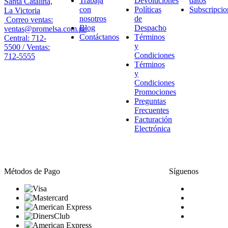
Trabaja
Devoluciones
datos
Santa Catalina,
con
Políticas
Subscripcio
La Victoria
nosotros
de
Correo ventas:
Blog
Despacho
ventas@promelsa.com.pe
Contáctanos
Términos
Central: 712-
y
5500 / Ventas:
Condiciones
712-5555
Términos
y
Condiciones
Promociones
Preguntas
Frecuentes
Facturación
Electrónica
Métodos de Pago
Síguenos