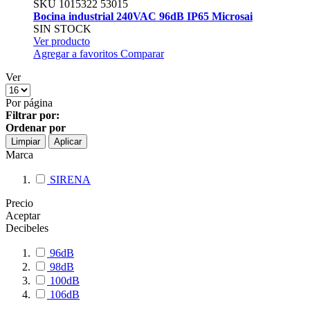
SKU
1015322
53015
Bocina industrial 240VAC 96dB IP65 Microsai
SIN STOCK
Ver producto
Agregar a favoritos
Comparar
Ver
Por página
Filtrar por:
Ordenar por
Limpiar
Aplicar
Marca
SIRENA
Precio
Aceptar
Decibeles
96dB
98dB
100dB
106dB