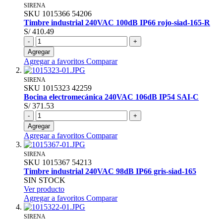
SIRENA
SKU
1015366
54206
Timbre industrial 240VAC 100dB IP66 rojo-siad-165-R
S/ 410.49
-
+
Agregar
Agregar a favoritos
Comparar
SIRENA
SKU
1015323
42259
Bocina electromecánica 240VAC 106dB IP54 SAI-C
S/ 371.53
-
+
Agregar
Agregar a favoritos
Comparar
SIRENA
SKU
1015367
54213
Timbre industrial 240VAC 98dB IP66 gris-siad-165
SIN STOCK
Ver producto
Agregar a favoritos
Comparar
SIRENA