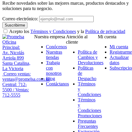
Recibe novedades sobre las mejores marcas, productos destacados y
soluciones para tu negocio.
Correo electrónico:
Suscribirme
Acepto los
Términos y Condiciones
y la
Política de privacidad
Nuestra empresa
Atención al
Mi cuenta
Oficina
cliente
Conócenos
Mi cuenta
Principal:
Nuestras
Política de
Registrarme
Av. Nicolás
tiendas
Cambios y
Actualizar
Arriola 899
Trabaja
Devoluciones
datos
Santa Catalina,
con
Políticas
Subscripcio
La Victoria
nosotros
de
Correo ventas:
Blog
Despacho
ventas@promelsa.com.pe
Contáctanos
Términos
Central: 712-
y
5500 / Ventas:
Condiciones
712-5555
Términos
y
Condiciones
Promociones
Preguntas
Frecuentes
Facturación