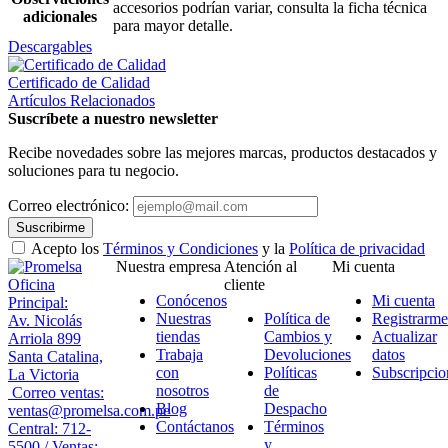
accesorios podrían variar, consulta la ficha técnica
adicionales
para mayor detalle.
Descargables
Certificado de Calidad
Artículos Relacionados
Suscríbete a nuestro newsletter
Recibe novedades sobre las mejores marcas, productos destacados y
soluciones para tu negocio.
Correo electrónico:
Suscribirme
Acepto los
Términos y Condiciones
y la
Política de privacidad
Nuestra empresa
Atención al
Mi cuenta
Oficina
cliente
Conócenos
Mi cuenta
Principal:
Nuestras
Política de
Registrarme
Av. Nicolás
tiendas
Cambios y
Actualizar
Arriola 899
Trabaja
Devoluciones
datos
Santa Catalina,
con
Políticas
Subscripcio
La Victoria
nosotros
de
Correo ventas:
Blog
Despacho
ventas@promelsa.com.pe
Contáctanos
Términos
Central: 712-
y
5500 / Ventas: