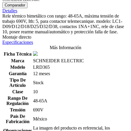
Comparador
Detalles
Rele térmico bimetálico con rango: 48-65A, máxima tensión de
trabajo 690V, Ith: 5, para contactor telemecanique. modelo: LC1-
D09/D12/D18/D25/D32/D38, contactos 1NA+1NC, rele de clase
10, posee rearme manual/automático y protección falla de fase.
Montaje directo
Especificaciones
Más Información
Ficha Técnica
Marca
SCHNEIDER ELECTRIC
Modelo
LRD365
Garantía
12 meses
Tipo De
Stock
Artículo
Clase
10
Rango De
48-65A
Regulación
Tensión
690V
País De
México
Fabricación
La imagen del producto es referencial, los
Observaciones