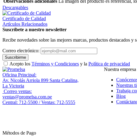
Observaciones adicionales
La imagen del producto es referencial, lo
Descargables
Certificado de Calidad
Artículos Relacionados
Suscríbete a nuestro newsletter
Recibe novedades sobre las mejores marcas, productos destacados y s
Correo electrónico:
Suscribirme
Acepto los
Términos y Condiciones
y la
Política de privacidad
Nuestra empresa
Oficina Principal:
Conóceno
Av. Nicolás Arriola 899 Santa Catalina,
Nuestras t
La Victoria
Trabaja co
Correo ventas:
Blog
ventas@promelsa.com.pe
Contáctan
Central: 712-5500 / Ventas: 712-5555
Métodos de Pago