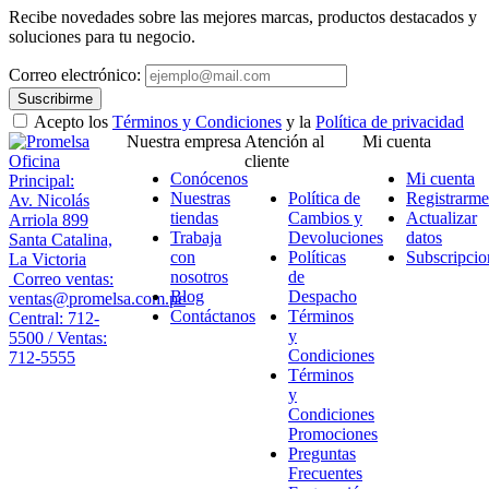
Recibe novedades sobre las mejores marcas, productos destacados y
soluciones para tu negocio.
Correo electrónico:
Suscribirme
Acepto los
Términos y Condiciones
y la
Política de privacidad
Nuestra empresa
Atención al
Mi cuenta
Oficina
cliente
Conócenos
Mi cuenta
Principal:
Nuestras
Política de
Registrarme
Av. Nicolás
tiendas
Cambios y
Actualizar
Arriola 899
Trabaja
Devoluciones
datos
Santa Catalina,
con
Políticas
Subscripcio
La Victoria
nosotros
de
Correo ventas:
Blog
Despacho
ventas@promelsa.com.pe
Contáctanos
Términos
Central: 712-
y
5500 / Ventas:
Condiciones
712-5555
Términos
y
Condiciones
Promociones
Preguntas
Frecuentes