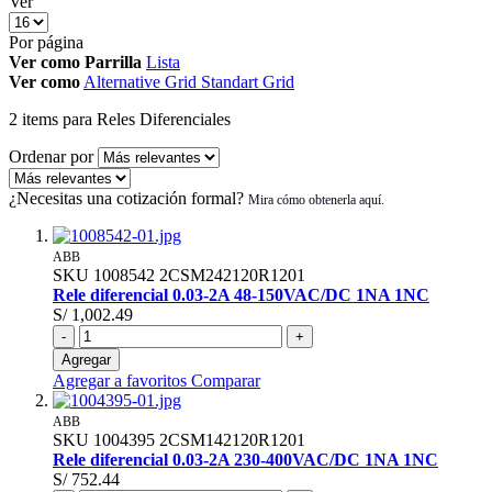
Ver
Por página
Ver como
Parrilla
Lista
Ver como
Alternative Grid
Standart Grid
2
items
para Reles Diferenciales
Ordenar por
¿Necesitas una cotización formal?
ABB
SKU
1008542
2CSM242120R1201
Rele diferencial 0.03-2A 48-150VAC/DC 1NA 1NC
S/ 1,002.49
-
+
Agregar
Agregar a favoritos
Comparar
ABB
SKU
1004395
2CSM142120R1201
Rele diferencial 0.03-2A 230-400VAC/DC 1NA 1NC
S/ 752.44