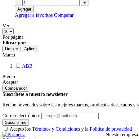
-
+
Agregar
Agregar a favoritos
Comparar
Ver
Por página
Filtrar por:
Limpiar
Aplicar
Marca
ABB
Precio
Aceptar
Comparador
Suscríbete a nuestro newsletter
Recibe novedades sobre las mejores marcas, productos destacados y s
Correo electrónico:
Suscribirme
Acepto los
Términos y Condiciones
y la
Política de privacidad
Nuestra empresa