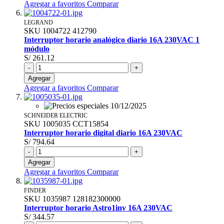
Agregar a favoritos
Comparar
LEGRAND
SKU
1004722
412790
Interruptor horario analógico diario 16A 230VAC 1
módulo
S/ 261.12
-
+
Agregar
Agregar a favoritos
Comparar
SCHNEIDER ELECTRIC
SKU
1005035
CCT15854
Interruptor horario digital diario 16A 230VAC
S/ 794.64
-
+
Agregar
Agregar a favoritos
Comparar
FINDER
SKU
1035987
128182300000
Interruptor horario Astro1inv 16A 230VAC
S/ 344.57