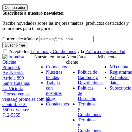
Comparador
Suscríbete a nuestro newsletter
Recibe novedades sobre las mejores marcas, productos destacados y
soluciones para tu negocio.
Correo electrónico:
Suscribirme
Acepto los
Términos y Condiciones
y la
Política de privacidad
Nuestra empresa
Atención al
Mi cuenta
Oficina
cliente
Conócenos
Mi cuenta
Principal:
Nuestras
Política de
Registrarme
Av. Nicolás
tiendas
Cambios y
Actualizar
Arriola 899
Trabaja
Devoluciones
datos
Santa Catalina,
con
Políticas
Subscripcio
La Victoria
nosotros
de
Correo ventas:
Blog
Despacho
ventas@promelsa.com.pe
Contáctanos
Términos
Central: 712-
y
5500 / Ventas:
Condiciones
712-5555
Términos
y
Condiciones