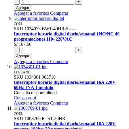
-
+
Agregar
Agregar a favoritos
Comparar
COEL
SKU
1034073
BWT-40HR-S-----
Interruptor horario digital diario/semanal 1NO/NC 40
programaciones 110- 220VAC
S/ 107.66
-
+
Agregar
Agregar a favoritos
Comparar
LEGRAND
SKU
1034301
003710
Interruptor horario digital diario/semanal 16A 220V
60Hz 1NA 1 módulo
Consulta disponibilidad
Cotizar aquí
Agregar a favoritos
Comparar
COEL
SKU
1008769
RTST-20HR
Interruptor horario digital diario/semanal 16A 220V
reserva: 100hrs 20 programaciones