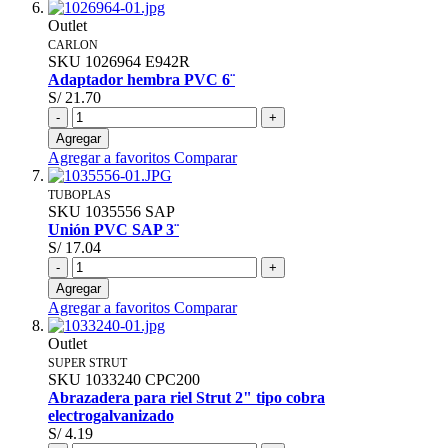
Outlet
CARLON
SKU
1026964
E942R
Adaptador hembra PVC 6¨
S/ 21.70
-
+
Agregar
Agregar a favoritos
Comparar
TUBOPLAS
SKU
1035556
SAP
Unión PVC SAP 3¨
S/ 17.04
-
+
Agregar
Agregar a favoritos
Comparar
Outlet
SUPER STRUT
SKU
1033240
CPC200
Abrazadera para riel Strut 2" tipo cobra
electrogalvanizado
S/ 4.19