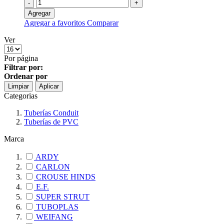
-
+
Agregar
Agregar a favoritos
Comparar
Ver
Por página
Filtrar por:
Ordenar por
Limpiar
Aplicar
Categorias
Tuberías Conduit
Tuberías de PVC
Marca
ARDY
CARLON
CROUSE HINDS
E.F.
SUPER STRUT
TUBOPLAS
WEIFANG