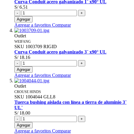
Curva Conduit acero galvanizado 1¨ x90° UL
S/ 6.51
-
+
Agregar
Agregar a favoritos
Comparar
Outlet
WEIFANG
SKU
1003709
RIGID
Curva Conduit acero galvanizado 3¨ x90° UL
S/ 18.16
-
+
Agregar
Agregar a favoritos
Comparar
Outlet
CROUSE HINDS
SKU
1004044
GLL8
Tuerca bushing aislada con línea a tierra de aluminio 3¨
UL¨
S/ 18.00
-
+
Agregar
Agregar a favoritos
Comparar