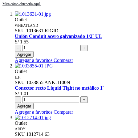
Outlet
WHEATLAND
SKU
1013631
RIGID
Unión Conduit acero galvanizado 1/2¨ UL
S/ 1.55
-
+
Agregar
Agregar a favoritos
Comparar
Outlet
E.F.
SKU
1033855
ANK-1100N
Conector recto Liquid Tight no metálico 1¨
S/ 1.01
-
+
Agregar
Agregar a favoritos
Comparar
Outlet
ARDY
SKU
1012714
63