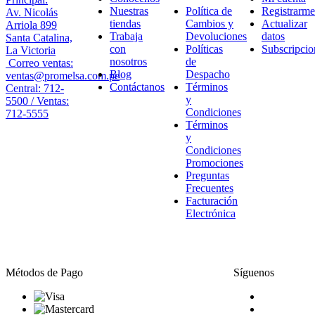
Nuestras
Política de
Registrarme
Av. Nicolás
tiendas
Cambios y
Actualizar
Arriola 899
Trabaja
Devoluciones
datos
Santa Catalina,
con
Políticas
Subscripcio
La Victoria
nosotros
de
Correo ventas:
Blog
Despacho
ventas@promelsa.com.pe
Contáctanos
Términos
Central: 712-
y
5500 / Ventas:
Condiciones
712-5555
Términos
y
Condiciones
Promociones
Preguntas
Frecuentes
Facturación
Electrónica
Métodos de Pago
Síguenos