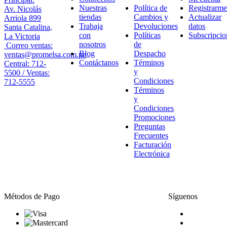
Nuestras
Política de
Registrarme
Av. Nicolás
tiendas
Cambios y
Actualizar
Arriola 899
Trabaja
Devoluciones
datos
Santa Catalina,
con
Políticas
Subscripcio
La Victoria
nosotros
de
Correo ventas:
Blog
Despacho
ventas@promelsa.com.pe
Contáctanos
Términos
Central: 712-
y
5500 / Ventas:
Condiciones
712-5555
Términos
y
Condiciones
Promociones
Preguntas
Frecuentes
Facturación
Electrónica
Métodos de Pago
Síguenos